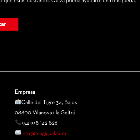
o que estás buscando. Quizá pueda ayudarte una búsqueda.
Empresa
Calle del Tigre 34, Bajos
08800 Vilanova i la Geltrú
+34 938 142 826
info@magigual.com