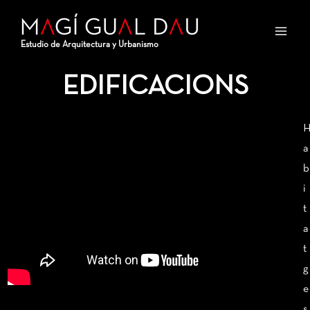
Vés
Main
al
Men
Estudio de Arquitectura y Urbanismo
contingut
EDIFICACIONS
a
b
i
t
a
t
g
e
s