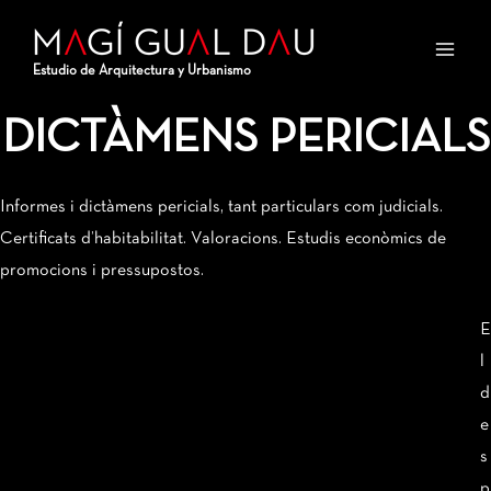
Vés
Main
al
Men
Estudio de Arquitectura y Urbanismo
contingut
DICTÀMENS PERICIALS
Informes i dictàmens pericials, tant particulars com judicials.
Certificats d’habitabilitat. Valoracions. Estudis econòmics de
promocions i pressupostos.
E
l
d
e
s
p