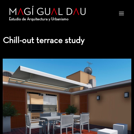
Skip
Post
Main
to
navigation
Men
Estudio de Arquitectura y Urbanismo
content
Chill-out terrace study